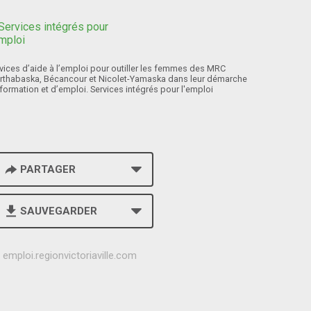
vices d’aide à l’emploi pour outiller les femmes des MRC
rthabaska, Bécancour et Nicolet-Yamaska dans leur démarche
formation et d’emploi. Services intégrés pour l'emploi
PARTAGER
SAUVEGARDER
h
emploi.regionvictoriaville.com
t
t
p
s