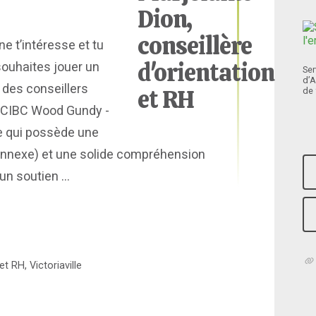
e t’intéresse et tu
 souhaites jouer un
Ser
d’A
 des conseillers
de 
 ! CIBC Wood Gundy -
e qui possède une
onnexe) et une solide compréhension
n soutien ...
t RH, Victoriaville