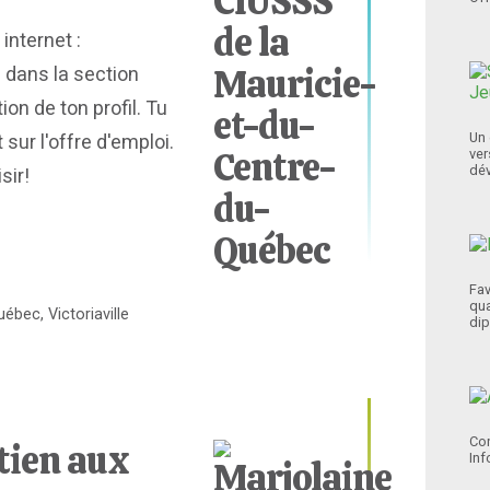
 internet :
a dans la section
on de ton profil. Tu
Un 
sur l'offre d'emploi.
ver
dév
sir!
Fav
qua
bec, Victoriaville
dip
Con
tien aux
Inf