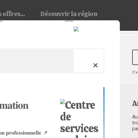
 offres...
Découvrir
la région
C'e
𝐦𝐚𝐭𝐢𝐨𝐧
A
Au
tr
pa
𝐨𝐧 𝐩𝐫𝐨𝐟𝐞𝐬𝐬𝐢𝐨𝐧𝐧𝐞𝐥𝐥𝐞 📌