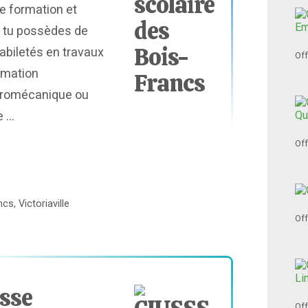
e formation et
Si tu possèdes de
abiletés en travaux
Off
rmation
tromécanique ou
...
Off
s, Victoriaville
Off
esse
Off