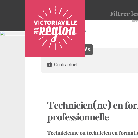
Filtrer
les
4 offres trouvées
Pour
nous
joindre
Filtres appliqués
:
Contractuel
𝐓𝐞𝐜𝐡𝐧𝐢𝐜𝐢𝐞𝐧(𝐧𝐞) 𝐞𝐧 𝐟𝐨𝐫
𝐩𝐫𝐨𝐟𝐞𝐬𝐬𝐢𝐨𝐧𝐧𝐞𝐥𝐥𝐞
𝐓𝐞𝐜𝐡𝐧𝐢𝐜𝐢𝐞𝐧𝐧𝐞 𝐨𝐮 𝐭𝐞𝐜𝐡𝐧𝐢𝐜𝐢𝐞𝐧 𝐞𝐧 𝐟𝐨𝐫𝐦𝐚𝐭𝐢