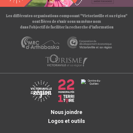
/
Les différentes organisations composant “Victoriaville et sa région”
sont fières de s’unir sous un même nom
dans l’objectif de faciliter la recherche d’information
Nous joindre
Logos et outils