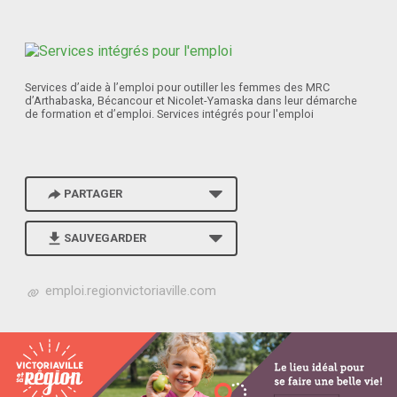
Services d’aide à l’emploi pour outiller les femmes des MRC
d’Arthabaska, Bécancour et Nicolet-Yamaska dans leur démarche
de formation et d’emploi. Services intégrés pour l'emploi
PARTAGER
SAUVEGARDER
h
emploi.regionvictoriaville.com
t
t
p
s
:
/