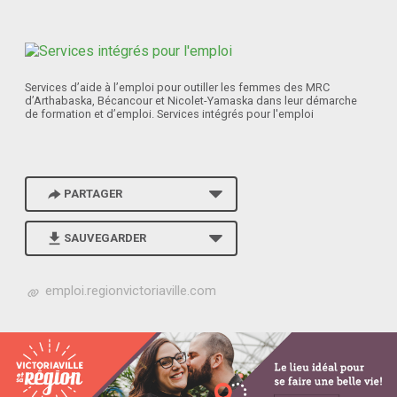
Services d’aide à l’emploi pour outiller les femmes des MRC
d’Arthabaska, Bécancour et Nicolet-Yamaska dans leur démarche
de formation et d’emploi. Services intégrés pour l'emploi
PARTAGER
SAUVEGARDER
h
emploi.regionvictoriaville.com
t
t
p
s
:
/