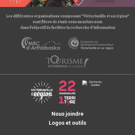
/
Les différentes organisations composant “Victoriaville et sa région”
sont fières de s’unir sous un même nom
dans l’objectif de faciliter la recherche d’information
Nous joindre
Logos et outils