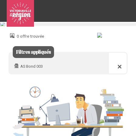
Pour
nous
joindre
0 offre trouvée
:
Filtres appliqués
AS Bond 003