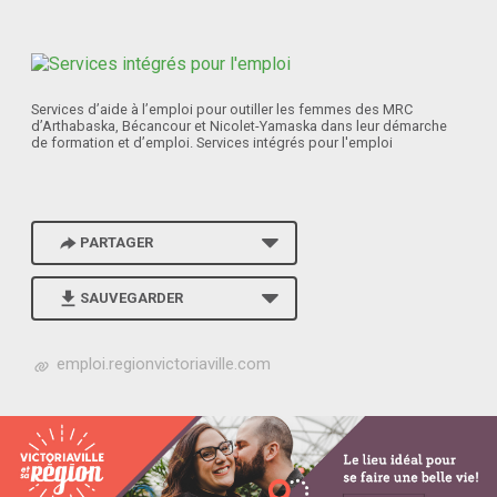
Services d’aide à l’emploi pour outiller les femmes des MRC
d’Arthabaska, Bécancour et Nicolet-Yamaska dans leur démarche
de formation et d’emploi. Services intégrés pour l'emploi
PARTAGER
SAUVEGARDER
h
emploi.regionvictoriaville.com
t
t
p
s
:
/