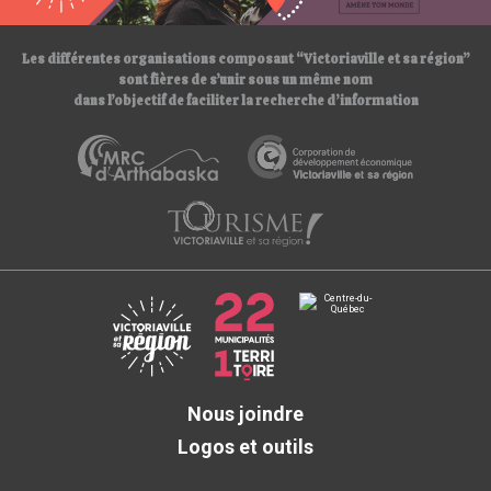
/
Les différentes organisations composant “Victoriaville et sa région”
sont fières de s’unir sous un même nom
dans l’objectif de faciliter la recherche d’information
Nous joindre
Logos et outils