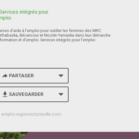
vices d’aide à l’emploi pour outiller les femmes des MRC
rthabaska, Bécancour et Nicolet-Yamaska dans leur démarche
formation et d’emploi. Services intégrés pour l'emploi
PARTAGER
SAUVEGARDER
h
emploi.regionvictoriaville.com
t
t
p
s