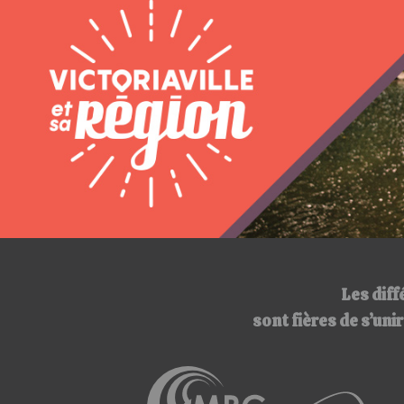
Les diff
sont fières de s’un