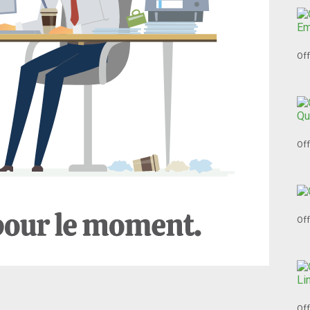
Off
Off
Off
Off