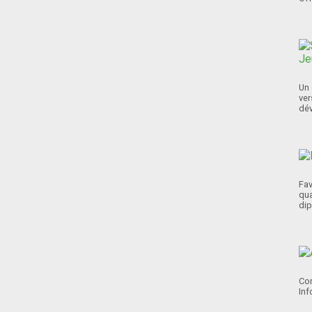
Un 
ver
dév
Fav
qua
dip
Con
Inf