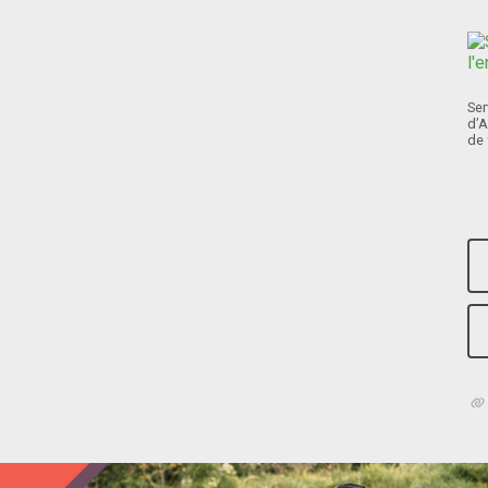
Ser
d’A
de 