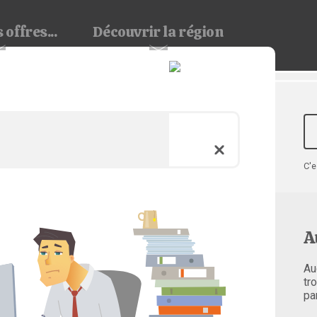
 offres...
Découvrir
la région
C'e
A
Au
tr
pa