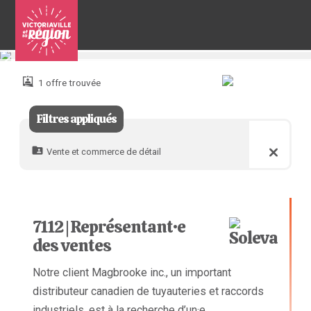
Pour
nous
joindre
1 offre trouvée
:
Filtres appliqués
Vente et commerce de détail
7112 | Représentant·e
des ventes
Notre client Magbrooke inc., un important
distributeur canadien de tuyauteries et raccords
industriels, est à la recherche d’un·e