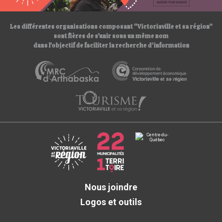
/
Les différentes organisations composant “Victoriaville et sa région”
sont fières de s’unir sous un même nom
dans l’objectif de faciliter la recherche d’information
Nous joindre
Logos et outils