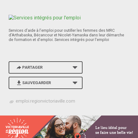
Services d’aide à l’emploi pour outiller les femmes des MRC
d’Arthabaska, Bécancour et Nicolet-Yamaska dans leur démarche
de formation et d’emploi. Services intégrés pour l'emploi
PARTAGER
SAUVEGARDER
h
emploi.regionvictoriaville.com
t
t
p
s
:
/