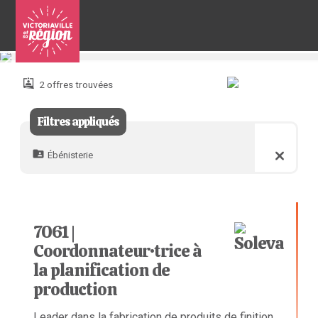
Pour
nous
joindre
2 offres trouvées
:
Filtres appliqués
Ébénisterie
7061 |
Coordonnateur·trice à
la planification de
production
Leader dans la fabrication de produits de finition