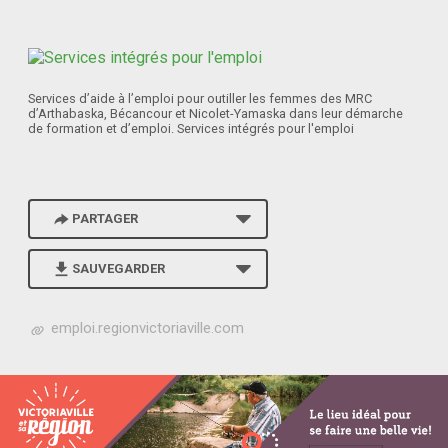
Services d’aide à l’emploi pour outiller les femmes des MRC
d’Arthabaska, Bécancour et Nicolet-Yamaska dans leur démarche
de formation et d’emploi. Services intégrés pour l'emploi
PARTAGER
SAUVEGARDER
h
emploi.regionvictoriaville.com
t
t
p
s
:
/