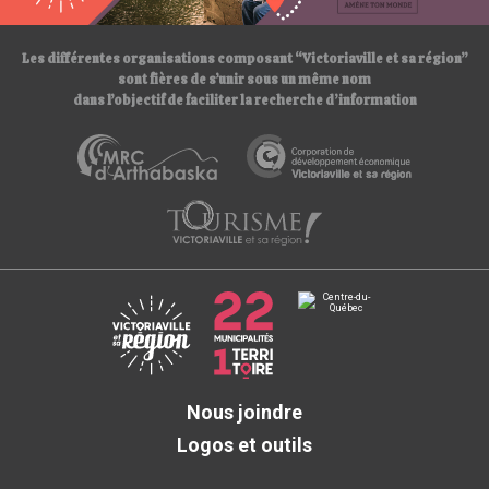
/
Les différentes organisations composant “Victoriaville et sa région”
sont fières de s’unir sous un même nom
dans l’objectif de faciliter la recherche d’information
Nous joindre
Logos et outils