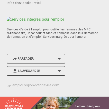
Infos chez Accès Travail
Services d’aide à l’emploi pour outiller les femmes des MRC
d’Arthabaska, Bécancour et Nicolet-Yamaska dans leur démarche
de formation et d’emploi. Services intégrés pour l'emploi
PARTAGER
SAUVEGARDER
h
emploi.regionvictoriaville.com
t
t
p
s
: