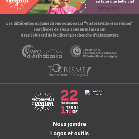
/
/
Les différentes organisations composant “Victoriaville et sa région”
sont fières de s’unir sous un même nom
dans l’objectif de faciliter la recherche d’information
Nous joindre
Logos et outils