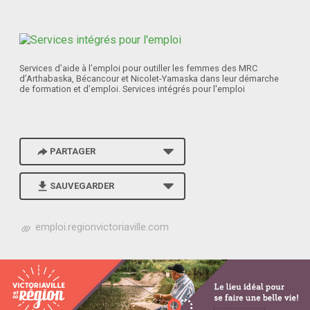
Services d’aide à l’emploi pour outiller les femmes des MRC
d’Arthabaska, Bécancour et Nicolet-Yamaska dans leur démarche
de formation et d’emploi. Services intégrés pour l'emploi
PARTAGER
SAUVEGARDER
h
emploi.regionvictoriaville.com
t
t
p
s
:
/