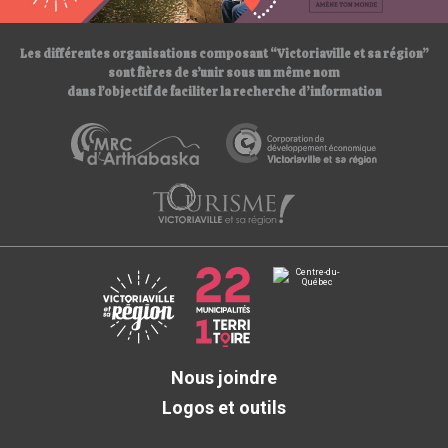
/
Les différentes organisations composant “Victoriaville et sa région”
sont fières de s’unir sous un même nom
dans l’objectif de faciliter la recherche d’information
Nous joindre
Logos et outils