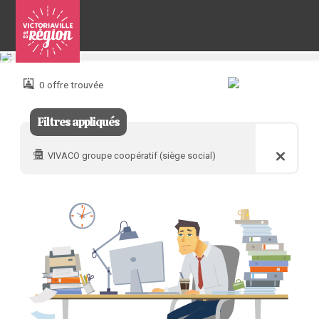
Pour
nous
joindre
0 offre trouvée
:
Filtres appliqués
VIVACO groupe coopératif (siège social)