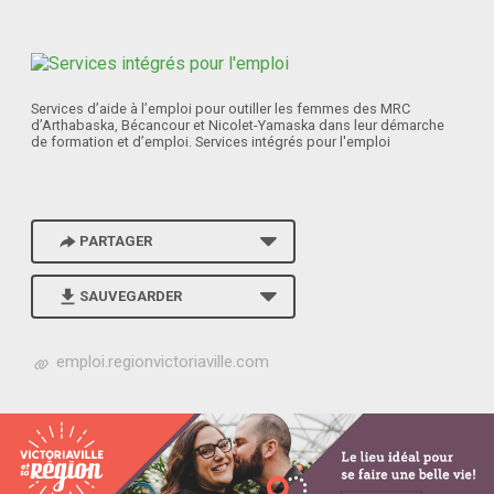
Services d’aide à l’emploi pour outiller les femmes des MRC
d’Arthabaska, Bécancour et Nicolet-Yamaska dans leur démarche
de formation et d’emploi. Services intégrés pour l'emploi
PARTAGER
SAUVEGARDER
h
emploi.regionvictoriaville.com
t
t
p
s
:
/