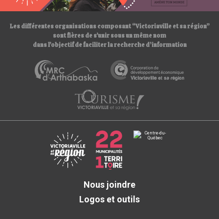
/
Les différentes organisations composant “Victoriaville et sa région”
sont fières de s’unir sous un même nom
dans l’objectif de faciliter la recherche d’information
Nous joindre
Logos et outils