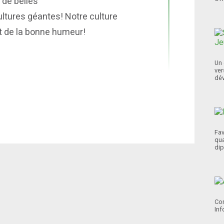
 de belles
ltures géantes! Notre culture
et de la bonne humeur!
Un 
ver
dév
Fav
qua
dip
Con
Inf