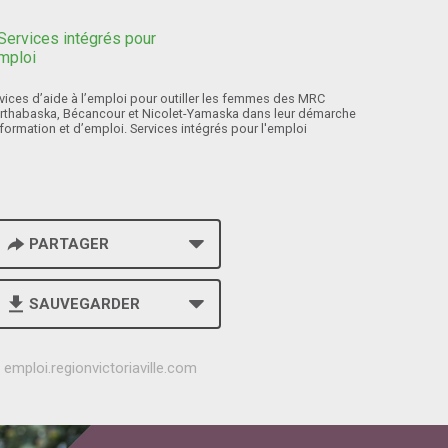
vices d’aide à l’emploi pour outiller les femmes des MRC
rthabaska, Bécancour et Nicolet-Yamaska dans leur démarche
formation et d’emploi. Services intégrés pour l'emploi
PARTAGER
SAUVEGARDER
h
emploi.regionvictoriaville.com
t
t
p
s