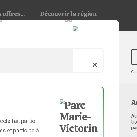
 offres...
Découvrir
la région
C'e
A
Au
cole fait partie
tr
pa
s et participe à