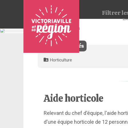
Filtrer
les
2 offres trouvées
Pour
nous
joindre
Filtres appliqués
:
Horticulture
Aide horticole
Relevant du chef d'équipe, l'aide horti
d'une équipe horticole de 12 personne