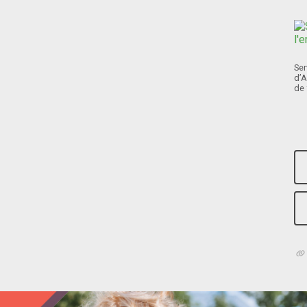
Ser
d’A
de 