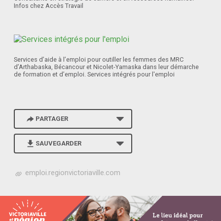
Infos chez Accès Travail
Services d’aide à l’emploi pour outiller les femmes des MRC
d’Arthabaska, Bécancour et Nicolet-Yamaska dans leur démarche
de formation et d’emploi. Services intégrés pour l'emploi
PARTAGER
SAUVEGARDER
h
emploi.regionvictoriaville.com
t
t
p
s
: