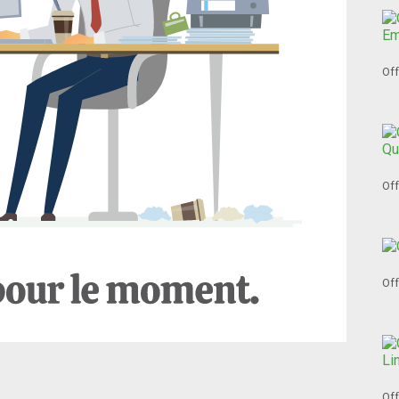
Off
Off
Off
Off