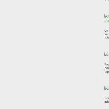
Un 
ver
dév
Fav
qua
dip
Con
Inf