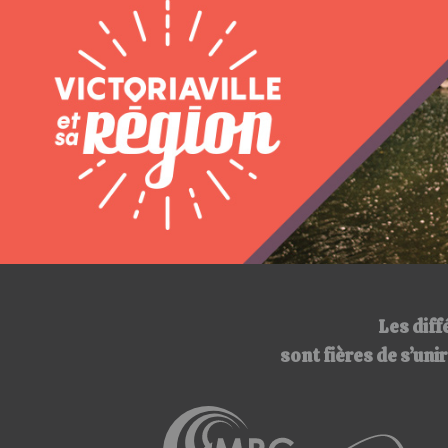
Les diff
sont fières de s’un