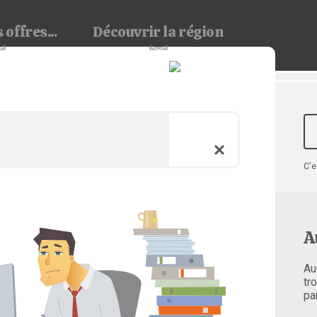
 offres...
Découvrir
la région
C'e
A
Au
tr
pa