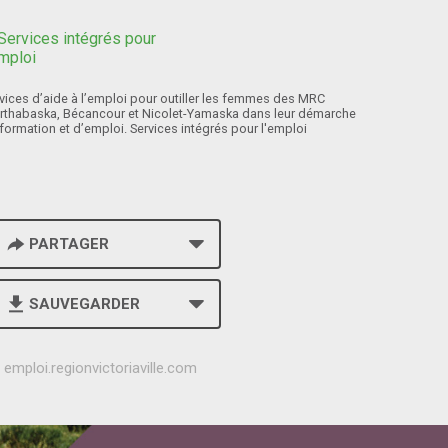
vices d’aide à l’emploi pour outiller les femmes des MRC
rthabaska, Bécancour et Nicolet-Yamaska dans leur démarche
formation et d’emploi. Services intégrés pour l'emploi
PARTAGER
SAUVEGARDER
h
emploi.regionvictoriaville.com
t
t
p
s