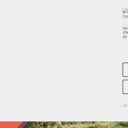
Ser
d’A
de 