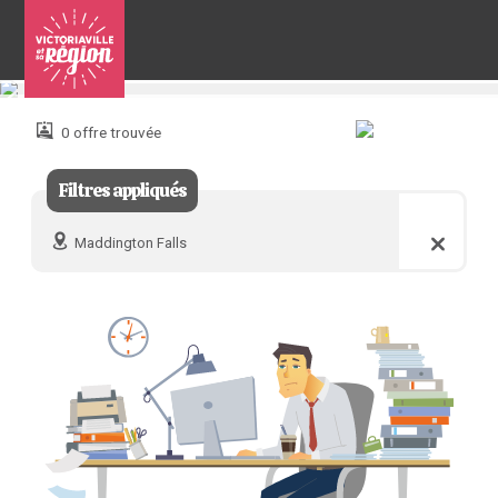
Pour
nous
joindre
0 offre trouvée
:
Filtres appliqués
Maddington Falls