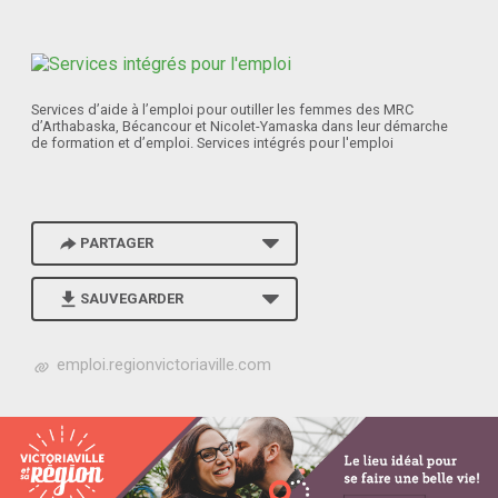
Services d’aide à l’emploi pour outiller les femmes des MRC
d’Arthabaska, Bécancour et Nicolet-Yamaska dans leur démarche
de formation et d’emploi. Services intégrés pour l'emploi
PARTAGER
SAUVEGARDER
h
emploi.regionvictoriaville.com
t
t
p
s
:
/