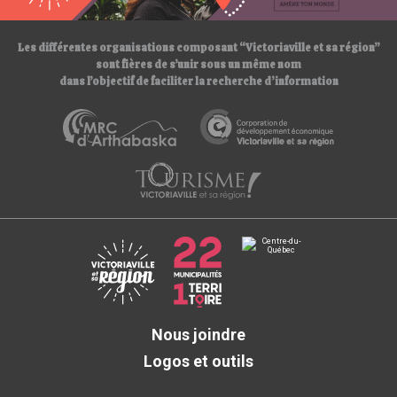
/
Les différentes organisations composant “Victoriaville et sa région”
sont fières de s’unir sous un même nom
dans l’objectif de faciliter la recherche d’information
Nous joindre
Logos et outils