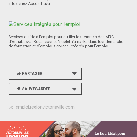
Infos chez Accès Travail
Services d’aide à l’emploi pour outiller les femmes des MRC
d’Arthabaska, Bécancour et Nicolet-Yamaska dans leur démarche
de formation et d’emploi. Services intégrés pour l'emploi
PARTAGER
SAUVEGARDER
h
emploi.regionvictoriaville.com
t
t
p
s
: