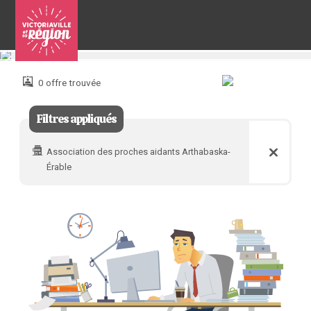
Pour
nous
joindre
0 offre trouvée
:
Filtres appliqués
Association des proches aidants Arthabaska-
Érable