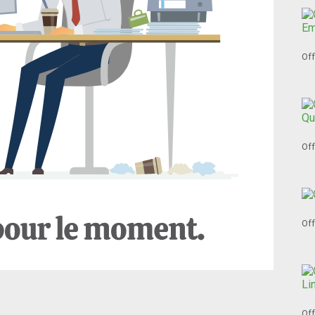
Off
Off
Off
Off