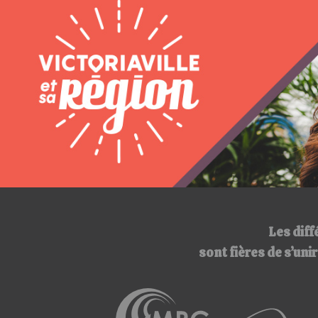
Les diff
sont fières de s’un