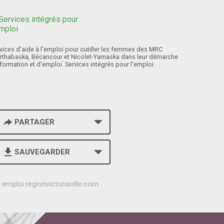
vices d’aide à l’emploi pour outiller les femmes des MRC
rthabaska, Bécancour et Nicolet-Yamaska dans leur démarche
formation et d’emploi. Services intégrés pour l'emploi
PARTAGER
SAUVEGARDER
h
emploi.regionvictoriaville.com
t
t
p
s