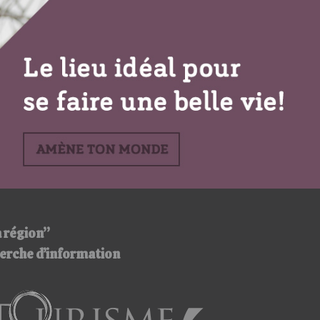
:
/
/
a région”
cherche d’information