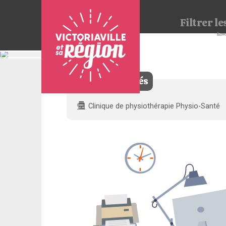
Filtrer
les
0 offre trouvée
Pour
nous
joindre
Filtres appliqués
:
Clinique de physiothérapie Physio-Santé