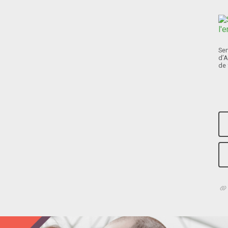
Ser
d’A
de 