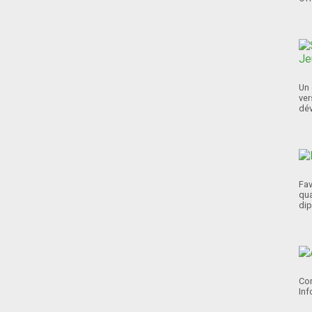
Un 
ver
dév
Fav
qua
dip
Con
Inf