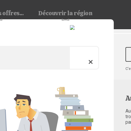
 offres...
Découvrir
la région
C'e
A
Au
tr
pa