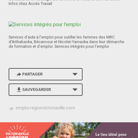
Infos chez Accès Travail
Services d’aide à l’emploi pour outiller les femmes des MRC
d’Arthabaska, Bécancour et Nicolet-Yamaska dans leur démarche
de formation et d’emploi. Services intégrés pour l'emploi
PARTAGER
SAUVEGARDER
h
emploi.regionvictoriaville.com
t
t
p
s
: