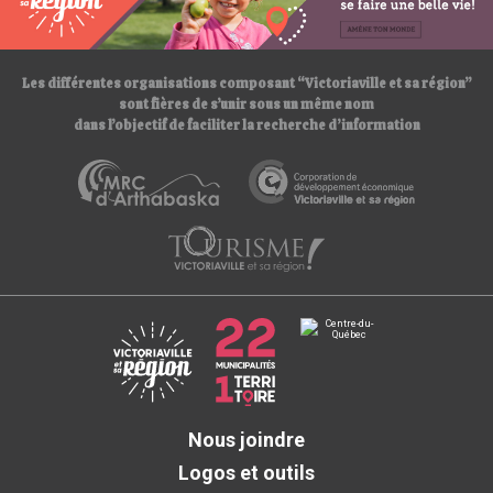
/
/
Les différentes organisations composant “Victoriaville et sa région”
sont fières de s’unir sous un même nom
dans l’objectif de faciliter la recherche d’information
Nous joindre
Logos et outils