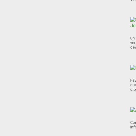
Un 
ver
dév
Fav
qua
dip
Con
Inf