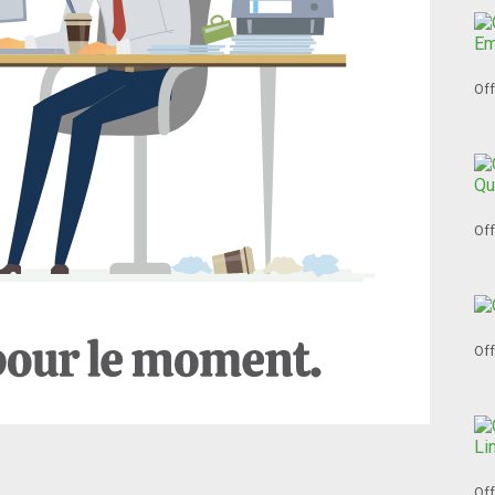
Off
Off
Off
Off