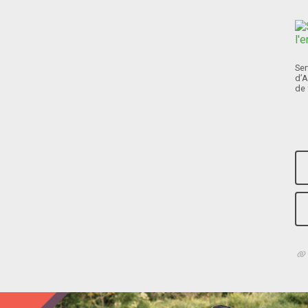
Ser
d’A
de 