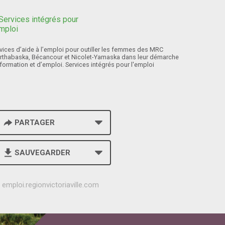
vices d’aide à l’emploi pour outiller les femmes des MRC
rthabaska, Bécancour et Nicolet-Yamaska dans leur démarche
formation et d’emploi. Services intégrés pour l'emploi
PARTAGER
SAUVEGARDER
h
emploi.regionvictoriaville.com
t
t
p
s