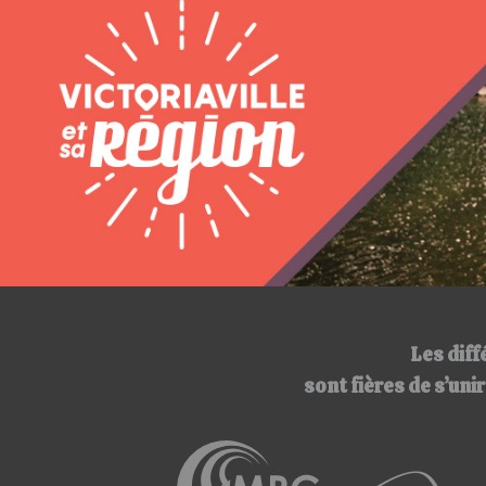
Les diff
sont fières de s’un