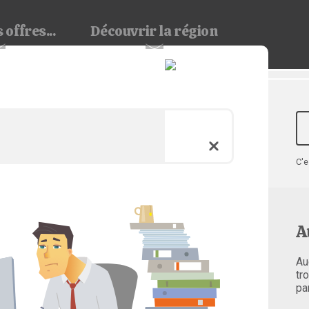
 offres...
Découvrir
la région
C'e
A
Au
tr
pa