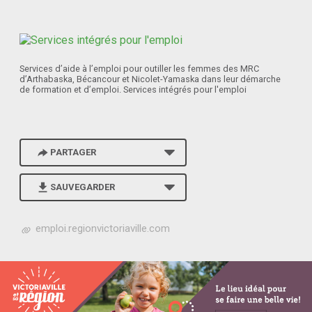
Services d’aide à l’emploi pour outiller les femmes des MRC
d’Arthabaska, Bécancour et Nicolet-Yamaska dans leur démarche
de formation et d’emploi. Services intégrés pour l'emploi
PARTAGER
SAUVEGARDER
h
emploi.regionvictoriaville.com
t
t
p
s
:
/