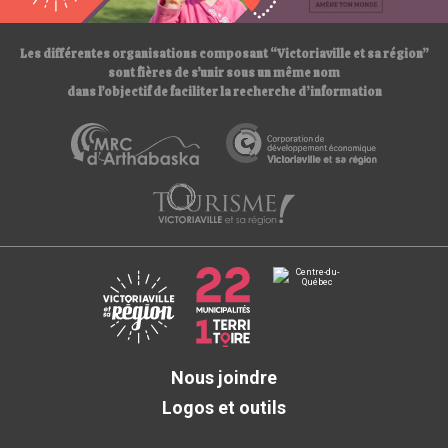
/
Les différentes organisations composant “Victoriaville et sa région”
sont fières de s’unir sous un même nom
dans l’objectif de faciliter la recherche d’information
Nous joindre
Logos et outils