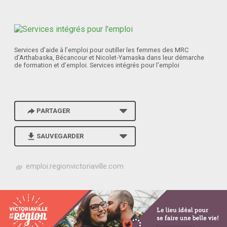
Services d’aide à l’emploi pour outiller les femmes des MRC
d’Arthabaska, Bécancour et Nicolet-Yamaska dans leur démarche
de formation et d’emploi. Services intégrés pour l'emploi
PARTAGER
SAUVEGARDER
h
emploi.regionvictoriaville.com
t
t
p
s
:
/