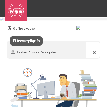
Pour
nous
joindre
0 offre trouvée
:
Filtres appliqués
Botatera Artistes Paysagistes