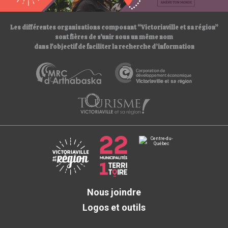
/
Les différentes organisations composant “Victoriaville et sa région”
sont fières de s’unir sous un même nom
dans l’objectif de faciliter la recherche d’information
Nous joindre
Logos et outils