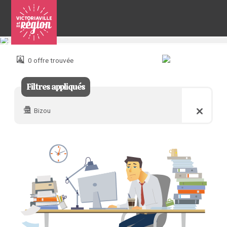
Pour
nous
joindre
0 offre trouvée
:
Filtres appliqués
Bizou