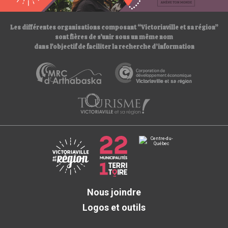
/
Les différentes organisations composant “Victoriaville et sa région”
sont fières de s’unir sous un même nom
dans l’objectif de faciliter la recherche d’information
Nous joindre
Logos et outils