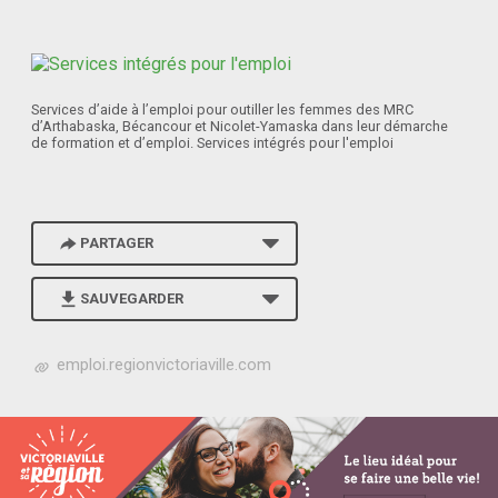
Services d’aide à l’emploi pour outiller les femmes des MRC
d’Arthabaska, Bécancour et Nicolet-Yamaska dans leur démarche
de formation et d’emploi. Services intégrés pour l'emploi
PARTAGER
SAUVEGARDER
h
emploi.regionvictoriaville.com
t
t
p
s
:
/