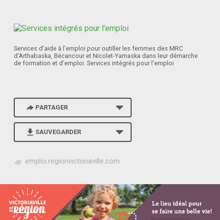
Services d’aide à l’emploi pour outiller les femmes des MRC
d’Arthabaska, Bécancour et Nicolet-Yamaska dans leur démarche
de formation et d’emploi. Services intégrés pour l'emploi
PARTAGER
SAUVEGARDER
h
emploi.regionvictoriaville.com
t
t
p
s
:
/