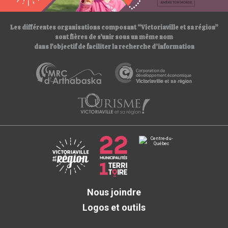
/
Les différentes organisations composant “Victoriaville et sa région”
sont fières de s’unir sous un même nom
dans l’objectif de faciliter la recherche d’information
Nous joindre
Logos et outils