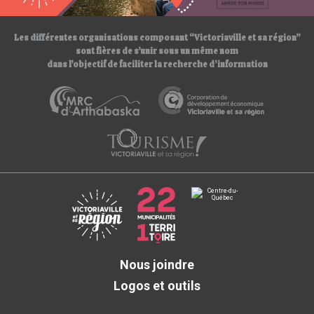
/
Les différentes organisations composant “Victoriaville et sa région”
sont fières de s’unir sous un même nom
dans l’objectif de faciliter la recherche d’information
Nous joindre
Logos et outils