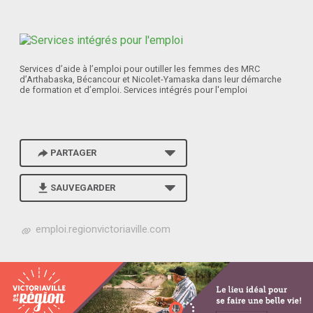
Services d’aide à l’emploi pour outiller les femmes des MRC
d’Arthabaska, Bécancour et Nicolet-Yamaska dans leur démarche
de formation et d’emploi. Services intégrés pour l'emploi
PARTAGER
SAUVEGARDER
h
emploi.regionvictoriaville.com
t
t
p
s
:
/