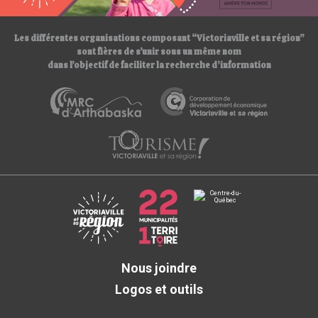
/
Les différentes organisations composant “Victoriaville et sa région”
sont fières de s’unir sous un même nom
dans l’objectif de faciliter la recherche d’information
Nous joindre
Logos et outils