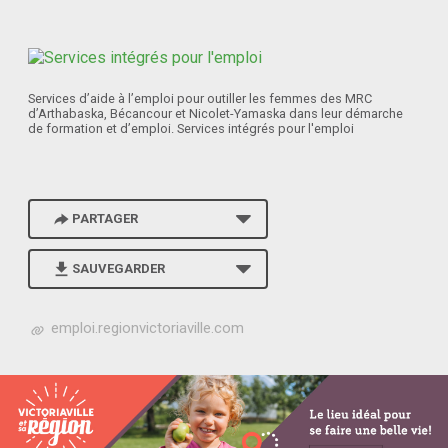
Services d’aide à l’emploi pour outiller les femmes des MRC
d’Arthabaska, Bécancour et Nicolet-Yamaska dans leur démarche
de formation et d’emploi. Services intégrés pour l'emploi
PARTAGER
SAUVEGARDER
h
emploi.regionvictoriaville.com
t
t
p
s
:
/