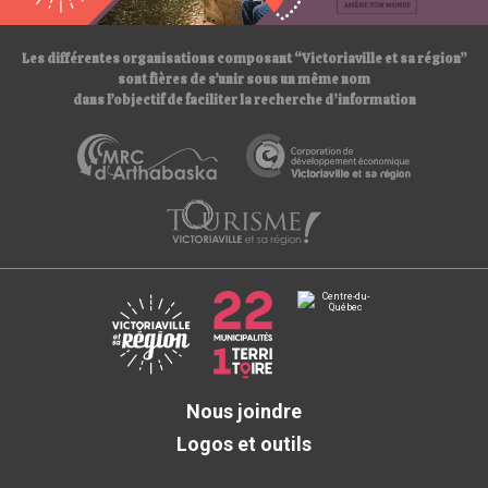
/
Les différentes organisations composant “Victoriaville et sa région”
sont fières de s’unir sous un même nom
dans l’objectif de faciliter la recherche d’information
Nous joindre
Logos et outils