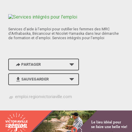
Services d’aide à l’emploi pour outiller les femmes des MRC
d’Arthabaska, Bécancour et Nicolet-Yamaska dans leur démarche
de formation et d’emploi. Services intégrés pour l'emploi
PARTAGER
SAUVEGARDER
h
emploi.regionvictoriaville.com
t
t
p
s
:
/