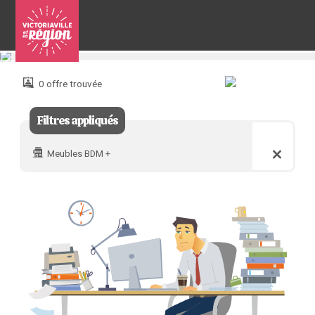
Pour
nous
joindre
0 offre trouvée
:
Filtres appliqués
Meubles BDM +