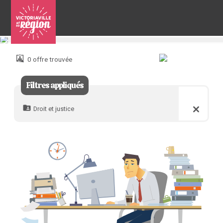
Pour
nous
joindre
0 offre trouvée
:
Filtres appliqués
Droit et justice