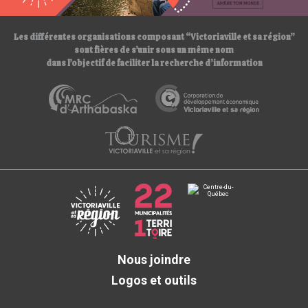
/
Les différentes organisations composant “Victoriaville et sa région”
sont fières de s’unir sous un même nom
dans l’objectif de faciliter la recherche d’information
Nous joindre
Logos et outils