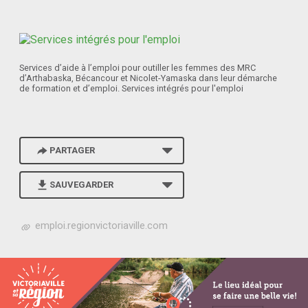
Services d’aide à l’emploi pour outiller les femmes des MRC
d’Arthabaska, Bécancour et Nicolet-Yamaska dans leur démarche
de formation et d’emploi. Services intégrés pour l'emploi
PARTAGER
SAUVEGARDER
h
emploi.regionvictoriaville.com
t
t
p
s
:
/