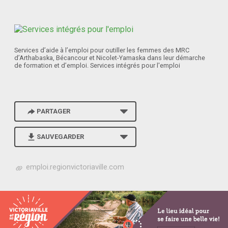
Services d’aide à l’emploi pour outiller les femmes des MRC
d’Arthabaska, Bécancour et Nicolet-Yamaska dans leur démarche
de formation et d’emploi. Services intégrés pour l'emploi
PARTAGER
SAUVEGARDER
h
emploi.regionvictoriaville.com
t
t
p
s
:
/