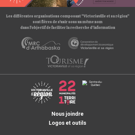
/
Les différentes organisations composant “Victoriaville et sa région”
sont fières de s’unir sous un même nom
dans l’objectif de faciliter la recherche d’information
Nous joindre
Logos et outils