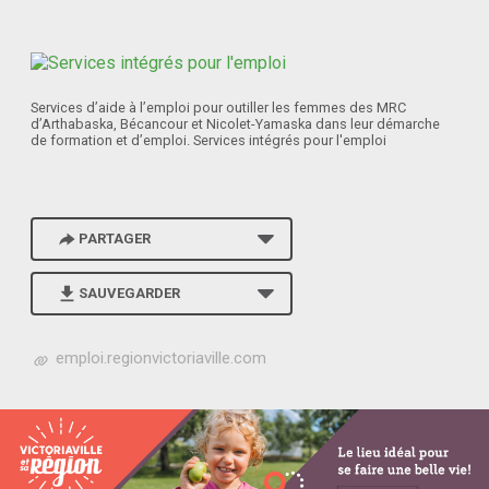
Services d’aide à l’emploi pour outiller les femmes des MRC
d’Arthabaska, Bécancour et Nicolet-Yamaska dans leur démarche
de formation et d’emploi. Services intégrés pour l'emploi
PARTAGER
SAUVEGARDER
h
emploi.regionvictoriaville.com
t
t
p
s
:
/