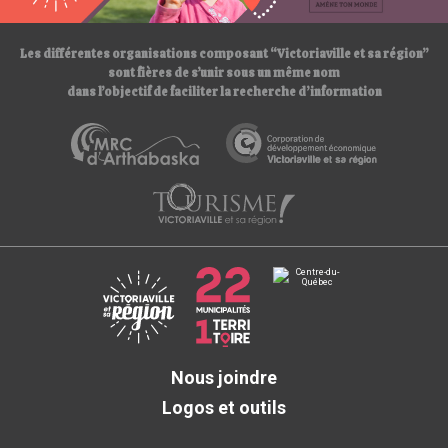
/
Les différentes organisations composant “Victoriaville et sa région”
sont fières de s’unir sous un même nom
dans l’objectif de faciliter la recherche d’information
Nous joindre
Logos et outils