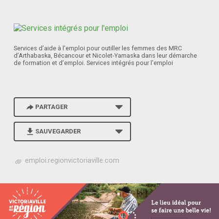
Services d’aide à l’emploi pour outiller les femmes des MRC
d’Arthabaska, Bécancour et Nicolet-Yamaska dans leur démarche
de formation et d’emploi. Services intégrés pour l'emploi
PARTAGER
SAUVEGARDER
h
emploi.regionvictoriaville.com
t
t
p
s
:
/