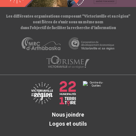
/
Les différentes organisations composant “Victoriaville et sa région”
sont fières de s’unir sous un même nom
dans l’objectif de faciliter la recherche d’information
Nous joindre
Logos et outils