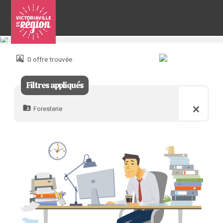
Pour
nous
joindre
0 offre trouvée
:
Filtres appliqués
Foresterie