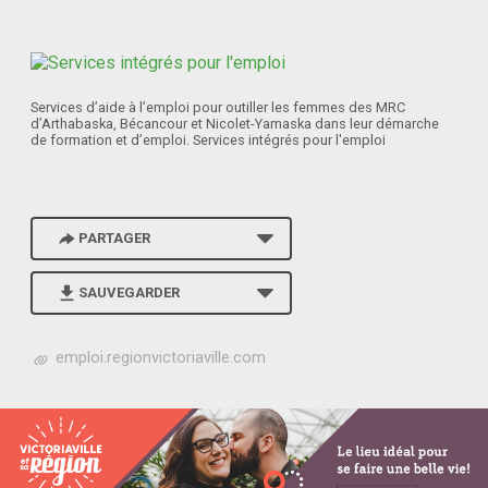
Services d’aide à l’emploi pour outiller les femmes des MRC
d’Arthabaska, Bécancour et Nicolet-Yamaska dans leur démarche
de formation et d’emploi. Services intégrés pour l'emploi
PARTAGER
SAUVEGARDER
h
emploi.regionvictoriaville.com
t
t
p
s
:
/