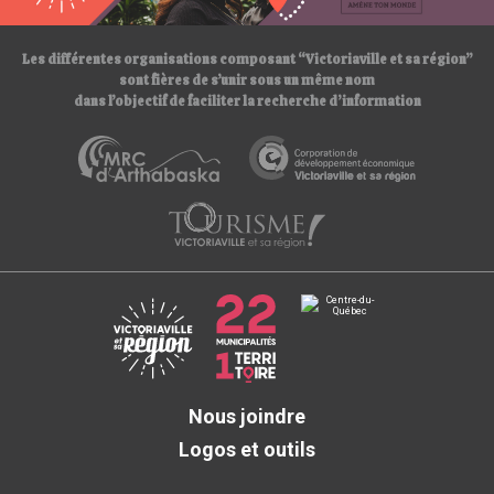
/
Les différentes organisations composant “Victoriaville et sa région”
sont fières de s’unir sous un même nom
dans l’objectif de faciliter la recherche d’information
Nous joindre
Logos et outils