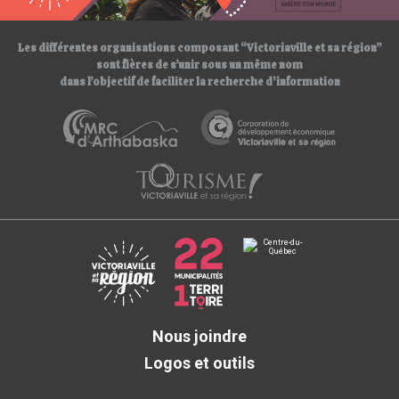
/
Les différentes organisations composant “Victoriaville et sa région”
sont fières de s’unir sous un même nom
dans l’objectif de faciliter la recherche d’information
Nous joindre
Logos et outils