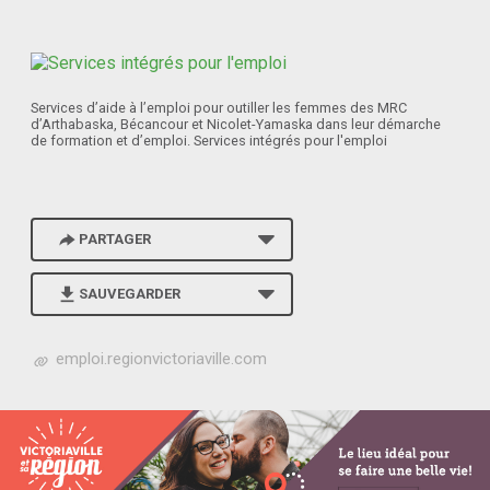
Services d’aide à l’emploi pour outiller les femmes des MRC
d’Arthabaska, Bécancour et Nicolet-Yamaska dans leur démarche
de formation et d’emploi. Services intégrés pour l'emploi
PARTAGER
SAUVEGARDER
h
emploi.regionvictoriaville.com
t
t
p
s
:
/