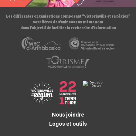
/
Les différentes organisations composant “Victoriaville et sa région”
sont fières de s’unir sous un même nom
dans l’objectif de faciliter la recherche d’information
Nous joindre
Logos et outils