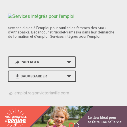
Services d’aide à l’emploi pour outiller les femmes des MRC
d’Arthabaska, Bécancour et Nicolet-Yamaska dans leur démarche
de formation et d’emploi. Services intégrés pour l'emploi
PARTAGER
SAUVEGARDER
h
emploi.regionvictoriaville.com
t
t
p
s
:
/