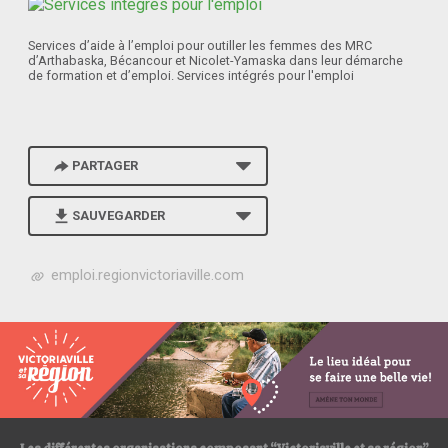
Services d’aide à l’emploi pour outiller les femmes des MRC
d’Arthabaska, Bécancour et Nicolet-Yamaska dans leur démarche
de formation et d’emploi. Services intégrés pour l'emploi
PARTAGER
SAUVEGARDER
h
emploi.regionvictoriaville.com
t
t
p
s
:
/
/