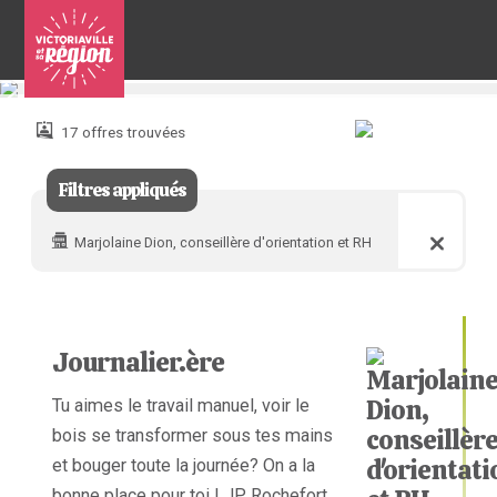
Pour
nous
joindre
17 offres trouvées
:
Filtres appliqués
Marjolaine Dion, conseillère d'orientation et RH
Journalier.ère
Tu aimes le travail manuel, voir le
bois se transformer sous tes mains
et bouger toute la journée? On a la
bonne place pour toi ! JP Rochefort