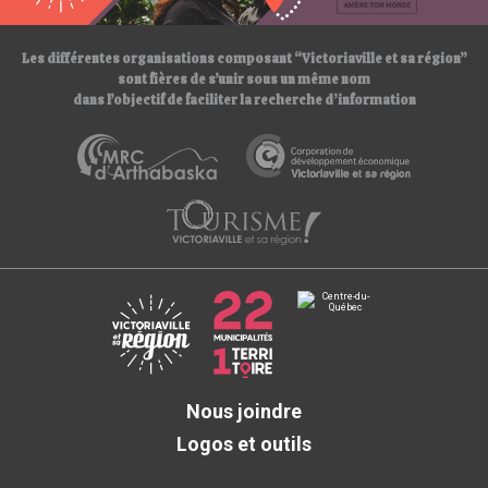
/
Les différentes organisations composant “Victoriaville et sa région”
sont fières de s’unir sous un même nom
dans l’objectif de faciliter la recherche d’information
Nous joindre
Logos et outils