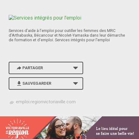
Services d’aide à l’emploi pour outiller les femmes des MRC
d’Arthabaska, Bécancour et Nicolet-Yamaska dans leur démarche
de formation et d’emploi. Services intégrés pour l'emploi
PARTAGER
SAUVEGARDER
h
emploi.regionvictoriaville.com
t
t
p
s
:
/