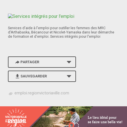
Services d’aide à l’emploi pour outiller les femmes des MRC
d’Arthabaska, Bécancour et Nicolet-Yamaska dans leur démarche
de formation et d’emploi. Services intégrés pour l'emploi
PARTAGER
SAUVEGARDER
h
emploi.regionvictoriaville.com
t
t
p
s
:
/