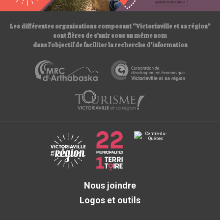
/
Les différentes organisations composant “Victoriaville et sa région”
sont fières de s’unir sous un même nom
dans l’objectif de faciliter la recherche d’information
Nous joindre
Logos et outils