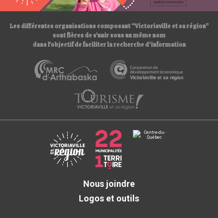
/
Les différentes organisations composant “Victoriaville et sa région”
sont fières de s’unir sous un même nom
dans l’objectif de faciliter la recherche d’information
Nous joindre
Logos et outils