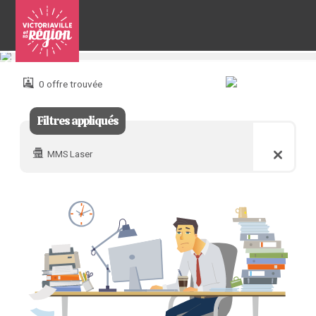
Pour
nous
joindre
0 offre trouvée
:
Filtres appliqués
MMS Laser