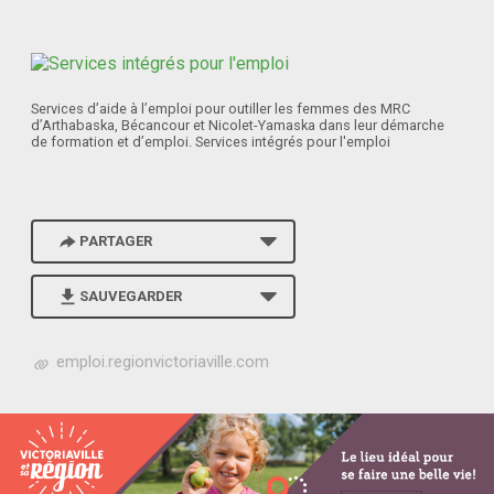
Services d’aide à l’emploi pour outiller les femmes des MRC
d’Arthabaska, Bécancour et Nicolet-Yamaska dans leur démarche
de formation et d’emploi. Services intégrés pour l'emploi
PARTAGER
SAUVEGARDER
h
emploi.regionvictoriaville.com
t
t
p
s
:
/