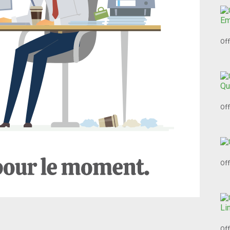
Off
Off
Off
Off