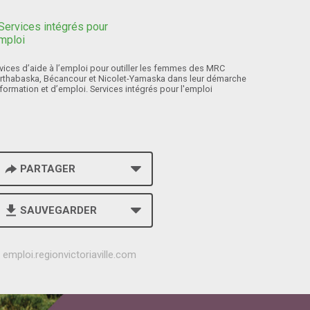
vices d’aide à l’emploi pour outiller les femmes des MRC
rthabaska, Bécancour et Nicolet-Yamaska dans leur démarche
formation et d’emploi. Services intégrés pour l'emploi
PARTAGER
SAUVEGARDER
h
emploi.regionvictoriaville.com
t
t
p
s