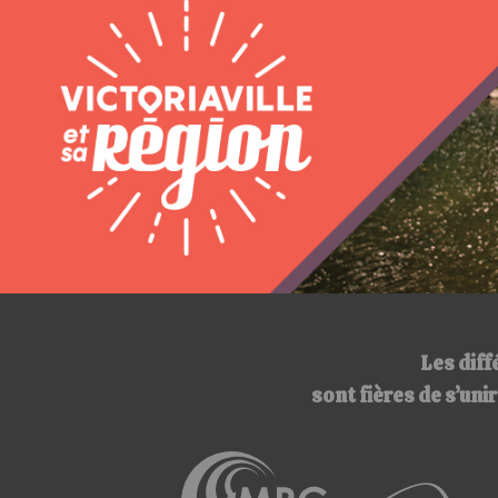
Les diff
sont fières de s’un