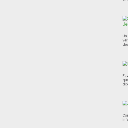
Un 
ver
dév
Fav
qua
dip
Con
Inf