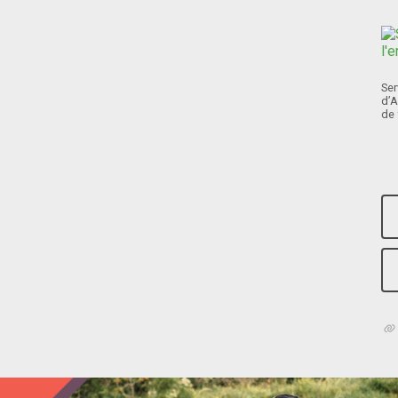
Ser
d’A
de 