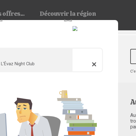
 offres...
Découvrir
la région
L'Évaz Night Club
C'e
A
Au
tr
pa