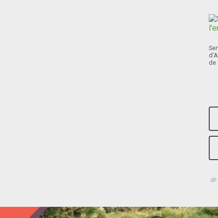
Ser
d’A
de 