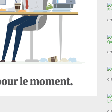
Off
Off
Off
Off