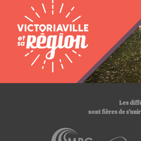
Les diff
sont fières de s’un