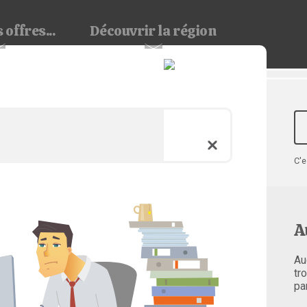
 offres...
Découvrir
la région
C'e
A
Au
tr
pa