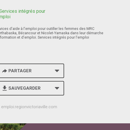
vices d’aide à l’emploi pour outiller les femmes des MRC
rthabaska, Bécancour et Nicolet-Yamaska dans leur démarche
formation et d’emploi. Services intégrés pour l'emploi
PARTAGER
SAUVEGARDER
h
emploi.regionvictoriaville.com
t
t
p
s