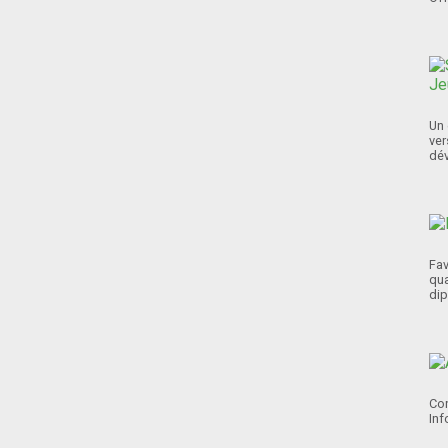
Un 
ver
dév
Fav
qua
dip
Con
Inf