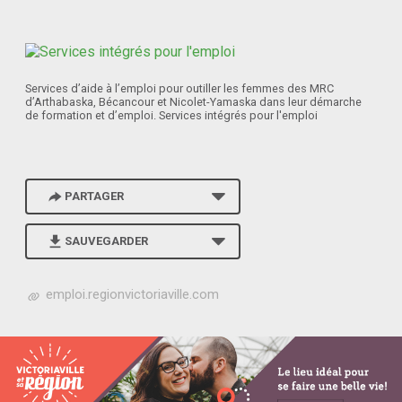
Services d’aide à l’emploi pour outiller les femmes des MRC
d’Arthabaska, Bécancour et Nicolet-Yamaska dans leur démarche
de formation et d’emploi. Services intégrés pour l'emploi
PARTAGER
SAUVEGARDER
h
emploi.regionvictoriaville.com
t
t
p
s
:
/