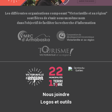
/
Les différentes organisations composant “Victoriaville et sa région”
sont fières de s’unir sous un même nom
dans l’objectif de faciliter la recherche d’information
Nous joindre
Logos et outils