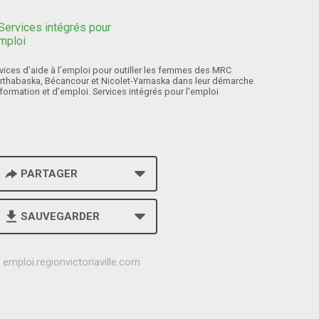
vices d’aide à l’emploi pour outiller les femmes des MRC
rthabaska, Bécancour et Nicolet-Yamaska dans leur démarche
formation et d’emploi. Services intégrés pour l'emploi
PARTAGER
SAUVEGARDER
h
emploi.regionvictoriaville.com
t
t
p
s