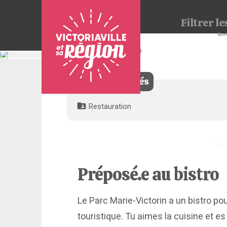
Filtrer
les
3 offres trouvées
Pour
nous
joindre
Filtres appliqués
:
Restauration
Préposé.e au bistro
Le Parc Marie-Victorin a un bistro pou
touristique. Tu aimes la cuisine et es 