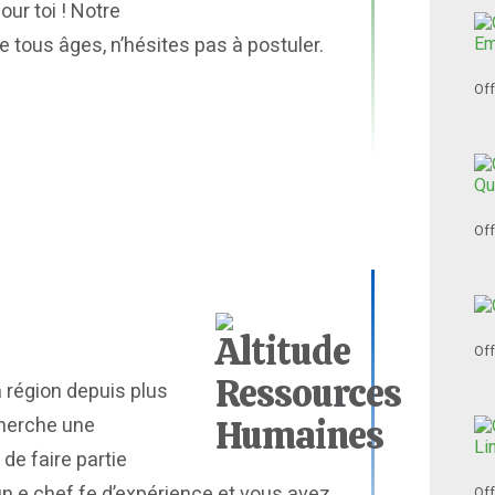
our toi ! Notre
tous âges, n’hésites pas à postuler.
Off
Off
Off
a région depuis plus
cherche une
de faire partie
n.e chef.fe d’expérience et vous avez
Off