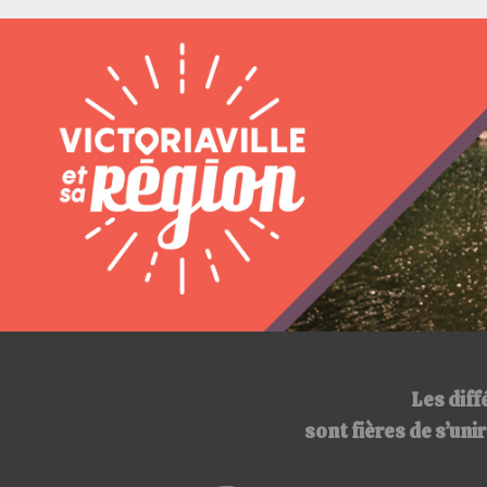
Les diff
sont fières de s’un