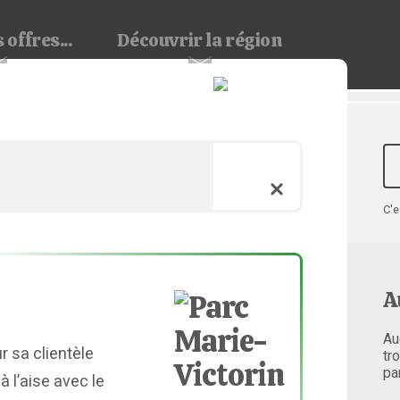
 offres...
Découvrir
la région
C'e
A
Au
r sa clientèle
tr
pa
à l’aise avec le