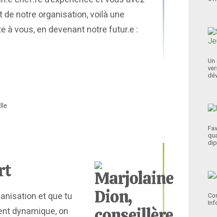
 de notre organisation, voilà une
e à vous, en devenant notre futur.e :
Un 
ver
dév
lle
Fav
qua
dip
rt
ganisation et que tu
Con
Inf
ent dynamique, on