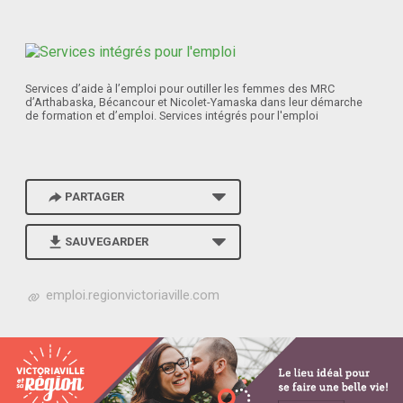
Services d’aide à l’emploi pour outiller les femmes des MRC
d’Arthabaska, Bécancour et Nicolet-Yamaska dans leur démarche
de formation et d’emploi. Services intégrés pour l'emploi
PARTAGER
SAUVEGARDER
h
emploi.regionvictoriaville.com
t
t
p
s
:
/