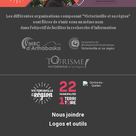
/
Les différentes organisations composant “Victoriaville et sa région”
sont fières de s’unir sous un même nom
dans l’objectif de faciliter la recherche d’information
Nous joindre
Logos et outils