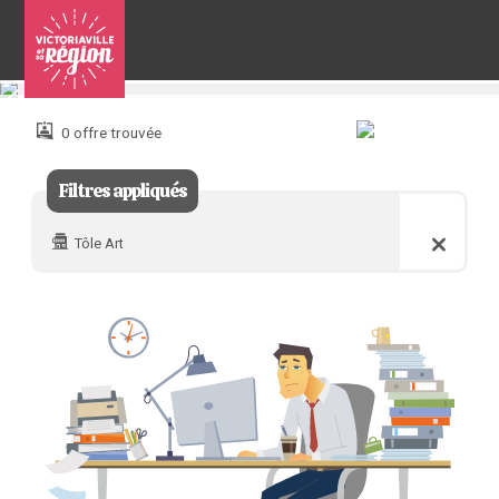
Pour
nous
joindre
0 offre trouvée
:
Filtres appliqués
Tôle Art