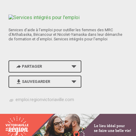
Services d’aide à l’emploi pour outiller les femmes des MRC
d’Arthabaska, Bécancour et Nicolet-Yamaska dans leur démarche
de formation et d’emploi. Services intégrés pour l'emploi
PARTAGER
SAUVEGARDER
h
emploi.regionvictoriaville.com
t
t
p
s
:
/