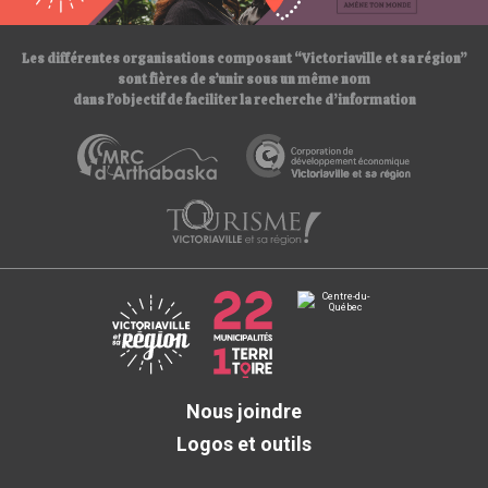
/
Les différentes organisations composant “Victoriaville et sa région”
sont fières de s’unir sous un même nom
dans l’objectif de faciliter la recherche d’information
Nous joindre
Logos et outils