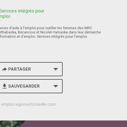
vices d’aide à l’emploi pour outiller les femmes des MRC
rthabaska, Bécancour et Nicolet-Yamaska dans leur démarche
formation et d’emploi. Services intégrés pour l'emploi
PARTAGER
SAUVEGARDER
h
emploi.regionvictoriaville.com
t
t
p
s