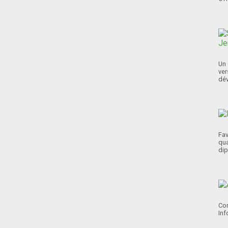
Un 
ver
dév
Fav
qua
dip
Con
Inf