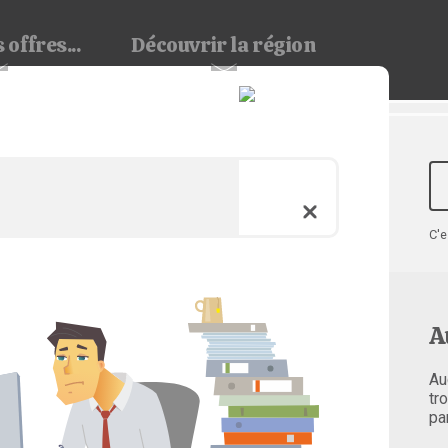
 offres...
Découvrir
la région
C'e
A
Au
tr
pa