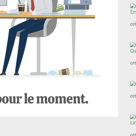
Off
Off
Off
Off