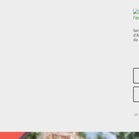
Ser
d’A
de 