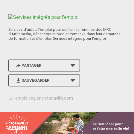
Services d’aide à l’emploi pour outiller les femmes des MRC
d’Arthabaska, Bécancour et Nicolet-Yamaska dans leur démarche
de formation et d’emploi. Services intégrés pour l'emploi
PARTAGER
SAUVEGARDER
h
emploi.regionvictoriaville.com
t
t
p
s
:
/