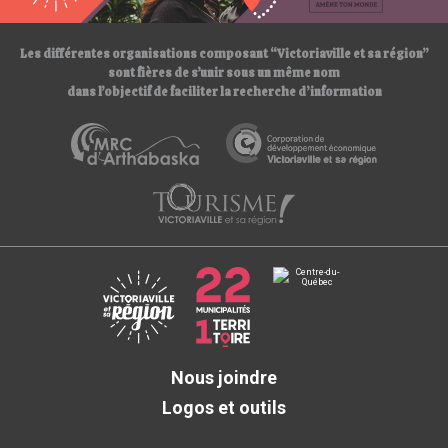
/
Les différentes organisations composant “Victoriaville et sa région”
sont fières de s’unir sous un même nom
dans l’objectif de faciliter la recherche d’information
Nous joindre
Logos et outils