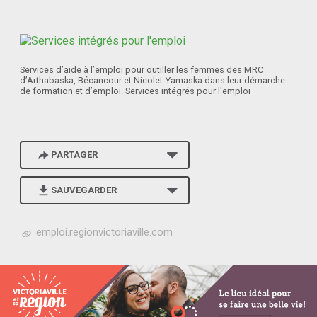
Services d’aide à l’emploi pour outiller les femmes des MRC
d’Arthabaska, Bécancour et Nicolet-Yamaska dans leur démarche
de formation et d’emploi. Services intégrés pour l'emploi
PARTAGER
SAUVEGARDER
h
emploi.regionvictoriaville.com
t
t
p
s
:
/