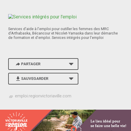
Services d’aide à l’emploi pour outiller les femmes des MRC
d’Arthabaska, Bécancour et Nicolet-Yamaska dans leur démarche
de formation et d’emploi. Services intégrés pour l'emploi
PARTAGER
SAUVEGARDER
h
emploi.regionvictoriaville.com
t
t
p
s
:
/