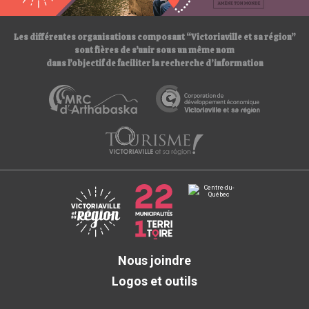
/
Les différentes organisations composant “Victoriaville et sa région”
sont fières de s’unir sous un même nom
dans l’objectif de faciliter la recherche d’information
Nous joindre
Logos et outils