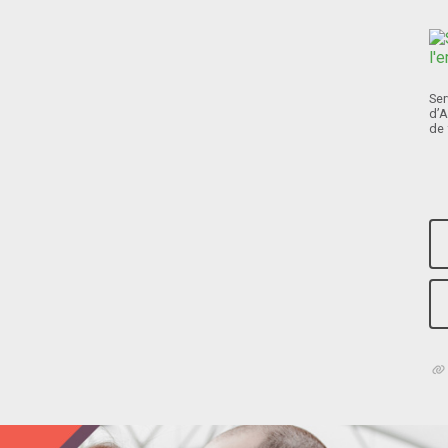
Ser
d’A
de 