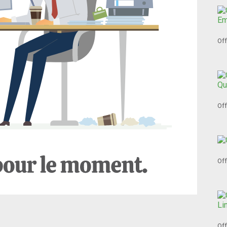
Off
Off
Off
Off