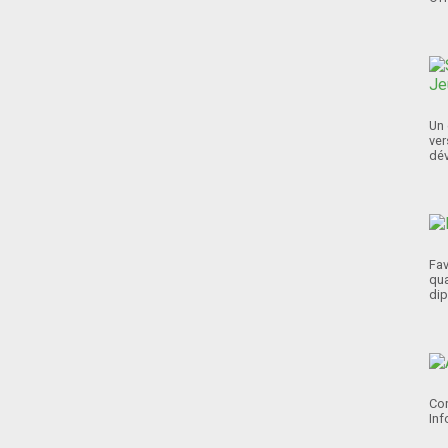
Un 
ver
dév
Fav
qua
dip
Con
Inf