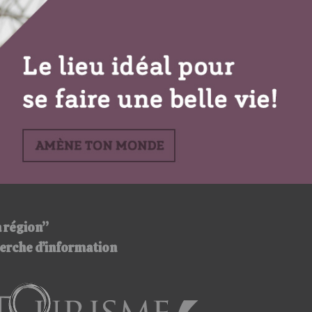
:
/
/
a région”
cherche d’information