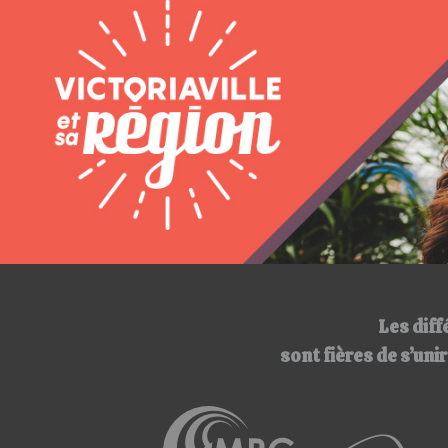
Les diff
sont fières de s’un