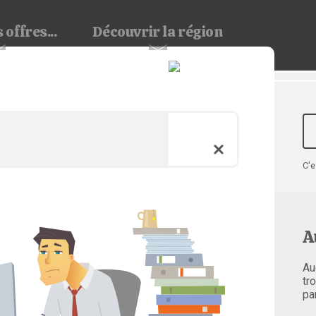
 offres...
Découvrir
la région
C'e
A
Au
tr
pa