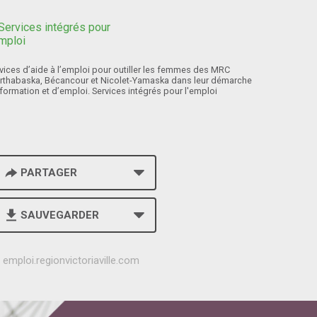
vices d’aide à l’emploi pour outiller les femmes des MRC
rthabaska, Bécancour et Nicolet-Yamaska dans leur démarche
formation et d’emploi. Services intégrés pour l'emploi
PARTAGER
SAUVEGARDER
h
emploi.regionvictoriaville.com
t
t
p
s