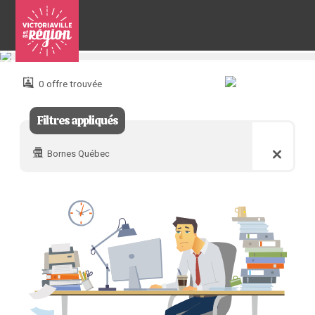
Pour
nous
joindre
0 offre trouvée
:
Filtres appliqués
Bornes Québec