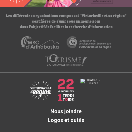
/
Les différentes organisations composant “Victoriaville et sa région”
sont fières de s’unir sous un même nom
dans l’objectif de faciliter la recherche d’information
Nous joindre
Logos et outils