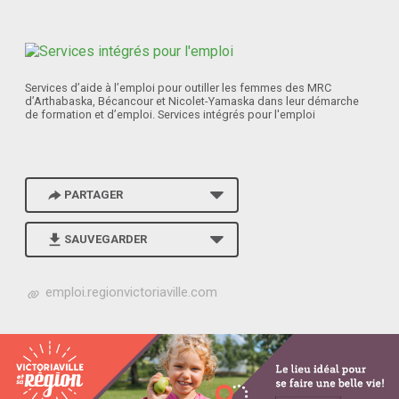
Services d’aide à l’emploi pour outiller les femmes des MRC
d’Arthabaska, Bécancour et Nicolet-Yamaska dans leur démarche
de formation et d’emploi. Services intégrés pour l'emploi
PARTAGER
SAUVEGARDER
h
emploi.regionvictoriaville.com
t
t
p
s
:
/